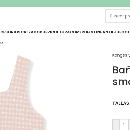
CESORIOS
CALZADO
PUERICULTURA
COMER
DECO INFANTIL
JUEGO
ke
Konges S
Bañ
sm
TALLAS
-