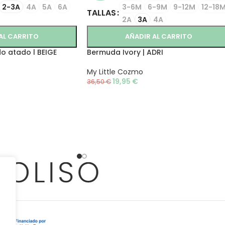
2-3A
4A
5A
6A
3-6M
6-9M
9-12M
12-18
TALLAS
2A
3A
4A
AL CARRITO
AÑADIR AL CARRITO
do atado l BEIGE
Bermuda Ivory | ADRI
My Little Cozmo
19,95
€
36,50
€