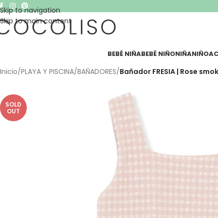
Skip to navigation
Skip to main content
BEBÉ NIÑA
BEBÉ NIÑO
NIÑA
NIÑO
AC
Inicio
/
PLAYA Y PISCINA
/
BAÑADORES
/
Bañador FRESIA | Rose smo
SOLD
OUT