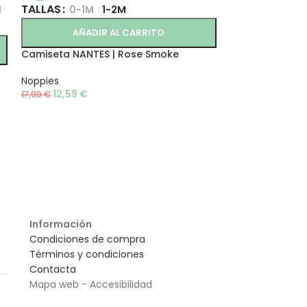
TALLAS
TALLAS
M
0-1M
1-2M
1M
3
AÑADIR AL CARRITO
AÑAD
Camiseta NANTES | Rose Smoke
Pantalón cruces
Noppies
1 + in the family
12,59
€
18,20
€
17,99
€
26,00
€
Información
Condiciones de compra
Términos y condiciones
Contacta
Mapa web - Accesibilidad