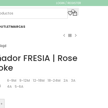
LOGIN / REGISTER
OUTLET
MARCAS
lojd
ador FRESIA | Rose
oke
6-9M
9-12M
12-18M
18-24M
2A
3A
4A
5-6A
+