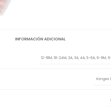
INFORMACIÓN ADICIONAL
12-18M
,
18-24M
,
2A
,
3A
,
4A
,
5-6A
,
6-9M
,
9
Konges S