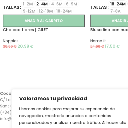
1-2M
2-4M
4-6M
6-9M
18-24M
TALLAS
TALLAS
9-12M
12-18M
18-24M
7-8A
AÑADIR AL CARRITO
AÑADIR 
Chaleco flores | GILET
Blusa lino con nu
Noppies
Name it
20,99
€
17,50
€
39,99
€
24,99
€
Cocoliso Shop
Valoramos tu privacidad
C/ La Torre 18
Sant Cugat del Vallès 08172
Usamos cookies para mejorar su experiencia de
(+34) 935 396 827
navegación, mostrarle anuncios o contenidos
info@cocolisoshop.com
personalizados y analizar nuestro tráfico. Al hacer clic