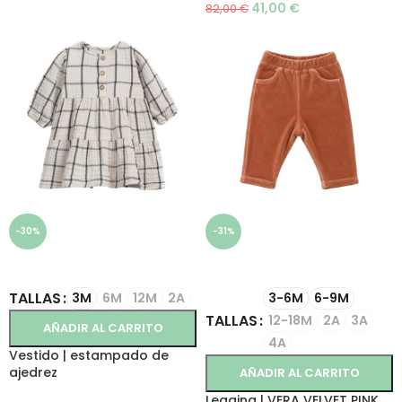
41,00
€
82,00
€
-30%
-31%
SELECCIONAR OPCIONES
SELECCIONAR OPCIONES
TALLAS
3M
6M
12M
2A
3-6M
6-9M
TALLAS
12-18M
2A
3A
AÑADIR AL CARRITO
4A
Vestido | estampado de
ajedrez
AÑADIR AL CARRITO
Legging | VERA VELVET PINK