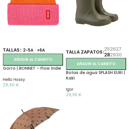
SELECCIONAR OPCIONES
SELECCIONAR OPCIONES
25
26
27
TALLAS
2-5A
+6A
TALLA ZAPATOS
28
29
30
AÑADIR AL CARRITO
AÑADIR AL CARRITO
Gorro | BONNET – Flow Indie
Botas de agua SPLASH EURI |
Kaki
Hello Hossy
29,90
€
Igor
29,95
€