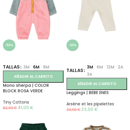
-50%
-30%
SELECCIONAR OPCIONES
SELECCIONAR OPCIONES
TALLAS
3M
6M
9M
3M
6M
12M
2A
TALLAS
3A
AÑADIR AL CARRITO
AÑADIR AL CARRITO
Mono sherpa | COLOR
BLOCK ROSA VERDE
Leggings | BEBE ENES
Tiny Cottons
Arsène et les pipelettes
41,00
€
82,00
€
23,00
€
33,00
€