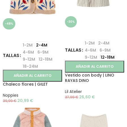
-30%
-48%
SELECCIONAR OPCIONES
SELECCIONAR OPCIONES
1-2M
2-4M
1-2M
2-4M
TALLAS
4-6M
6-9M
4-6M
6-9M
TALLAS
9-12M
12-18M
9-12M
12-18M
18-24M
AÑADIR AL CARRITO
Vestido con body | LINO
AÑADIR AL CARRITO
RAYAS DINO
Chaleco flores | GILET
Lil Atelier
Noppies
26,60
€
37,99
€
20,99
€
39,99
€