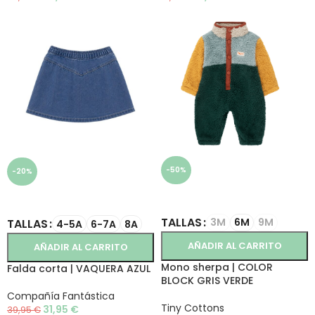
-50%
-20%
SELECCIONAR OPCIONES
SELECCIONAR OPCIONES
TALLAS
3M
6M
9M
TALLAS
4-5A
6-7A
8A
AÑADIR AL CARRITO
AÑADIR AL CARRITO
Mono sherpa | COLOR
Falda corta | VAQUERA AZUL
BLOCK GRIS VERDE
Compañía Fantástica
Tiny Cottons
31,95
€
39,95
€