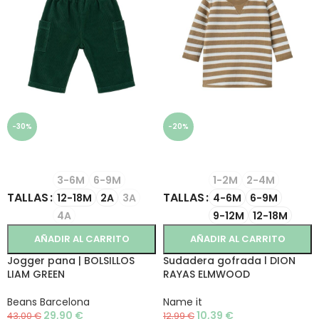
-30%
-20%
SELECCIONAR OPCIONES
SELECCIONAR OPCIONES
3-6M
6-9M
1-2M
2-4M
TALLAS
TALLAS
12-18M
2A
3A
4-6M
6-9M
4A
9-12M
12-18M
AÑADIR AL CARRITO
AÑADIR AL CARRITO
Jogger pana | BOLSILLOS
Sudadera gofrada l DION
LIAM GREEN
RAYAS ELMWOOD
Beans Barcelona
Name it
29,90
€
10,39
€
43,00
€
12,99
€