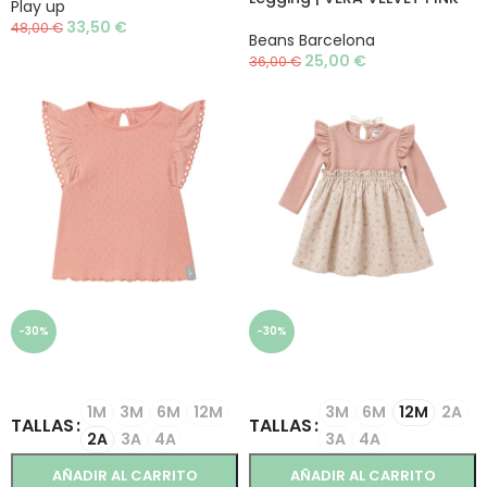
Play up
33,50
€
48,00
€
Beans Barcelona
25,00
€
36,00
€
-30%
-30%
SELECCIONAR OPCIONES
SELECCIONAR OPCIONES
1M
3M
6M
12M
3M
6M
12M
2A
TALLAS
TALLAS
2A
3A
4A
3A
4A
AÑADIR AL CARRITO
AÑADIR AL CARRITO