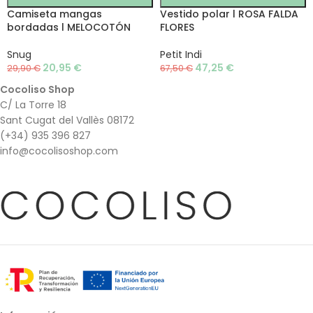
Camiseta mangas
Vestido polar l ROSA FALDA
bordadas l MELOCOTÓN
FLORES
Snug
Petit Indi
20,95
€
47,25
€
29,90
€
67,50
€
Cocoliso Shop
C/ La Torre 18
Sant Cugat del Vallès 08172
(+34) 935 396 827
info@cocolisoshop.com