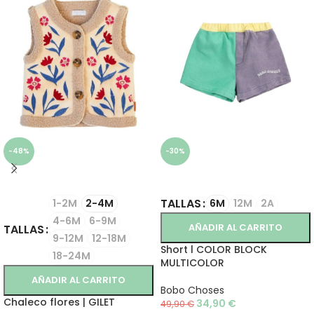
-48%
-30%
SELECCIONAR OPCIONES
SELECCIONAR OPCIONES
TALLAS
1-2M
2-4M
6M
12M
2A
4-6M
6-9M
AÑADIR AL CARRITO
TALLAS
9-12M
12-18M
Short l COLOR BLOCK
18-24M
MULTICOLOR
AÑADIR AL CARRITO
Bobo Choses
Chaleco flores | GILET
34,90
€
49,90
€