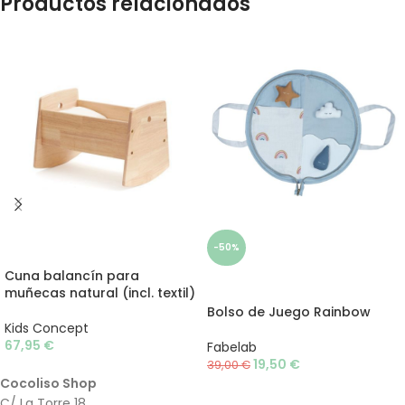
Productos relacionados
AÑADIR AL CARRITO
-50%
Cuna balancín para
AÑADIR AL CARRITO
muñecas natural (incl. textil)
Bolso de Juego Rainbow
Kids Concept
67,95
€
Fabelab
19,50
€
39,00
€
Cocoliso Shop
C/ La Torre 18