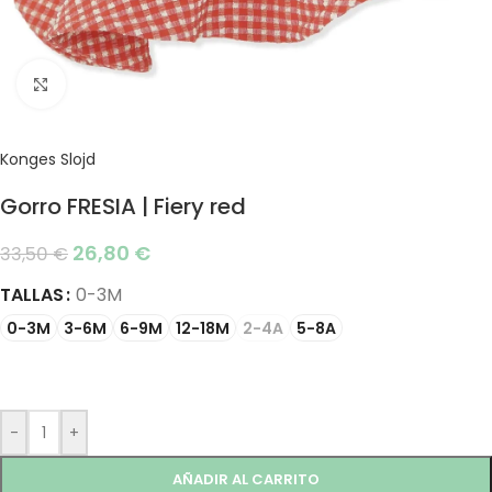
Click to enlarge
Konges Slojd
Gorro FRESIA | Fiery red
26,80
€
33,50
€
TALLAS
0-3M
0-3M
3-6M
6-9M
12-18M
2-4A
5-8A
-
+
AÑADIR AL CARRITO