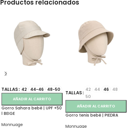
Productos relacionados
SELECCIONAR OPCIONES
SELECCIONAR OPCIONES
TALLAS
42
44-46
48-50
42
44
46
48
TALLAS
50
AÑADIR AL CARRITO
AÑADIR AL CARRITO
Gorro Sahara bebé | UPF +50
l BEIGE
Gorro tenis bebé | PIEDRA
Monnuage
Monnuage