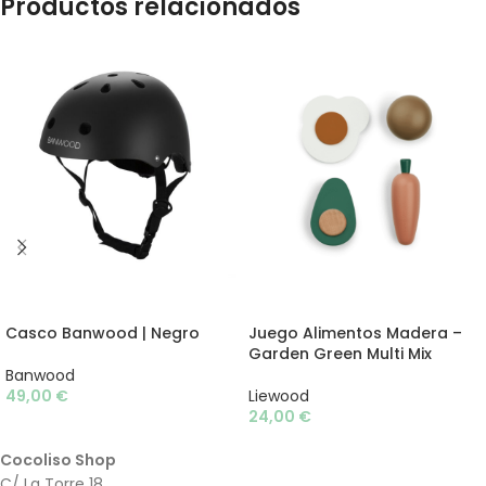
Productos relacionados
AÑADIR AL CARRITO
AÑADIR AL CARRITO
Casco Banwood | Negro
Juego Alimentos Madera –
Garden Green Multi Mix
Banwood
49,00
€
Liewood
24,00
€
Cocoliso Shop
C/ La Torre 18