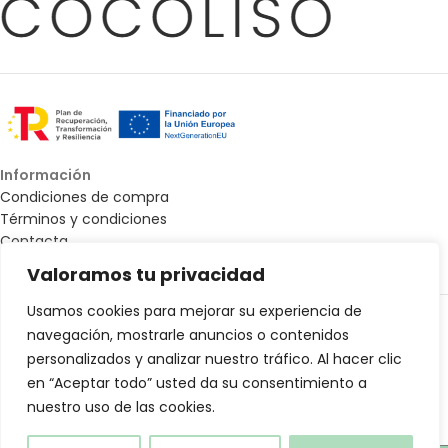
Información
Condiciones de compra
Términos y condiciones
Contacta
Mapa web - Accesibilidad
Valoramos tu privacidad
Todos los derechos © 2025 Cocoliso Shop |
Diseño Web de La
Usamos cookies para mejorar su experiencia de
Lanzadera Digital
navegación, mostrarle anuncios o contenidos
personalizados y analizar nuestro tráfico. Al hacer clic
en “Aceptar todo” usted da su consentimiento a
nuestro uso de las cookies.
Mantel