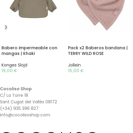
AÑADIR AL CARRITO
AÑADIR AL CARRITO
Babero impermeable con
Pack x2 Baberos bandana |
mangas | Khaki
TERRY WILD ROSE
Konges Slojd
Jollein
19,00
€
15,00
€
Cocoliso Shop
C/ La Torre 18
Sant Cugat del Vallès 08172
(+34) 935 396 827
info@cocolisoshop.com