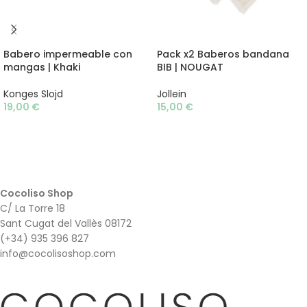
AÑADIR AL CARRITO
AÑADIR AL CARRITO
Babero impermeable con
Pack x2 Baberos bandana
mangas | Khaki
BIB | NOUGAT
Konges Slojd
Jollein
19,00
€
15,00
€
Cocoliso Shop
C/ La Torre 18
Sant Cugat del Vallès 08172
(+34) 935 396 827
info@cocolisoshop.com