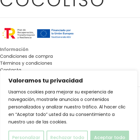
Información
Condiciones de compra
Términos y condiciones
Contacta
Mapa web - Accesibilidad
Valoramos tu privacidad
Todos los derechos © 2025 Cocoliso Shop |
Diseño Web de La
Usamos cookies para mejorar su experiencia de
Lanzadera Digital
navegación, mostrarle anuncios o contenidos
personalizados y analizar nuestro tráfico. Al hacer clic
en “Aceptar todo” usted da su consentimiento a
nuestro uso de las cookies.
Babero Plastificado Lai |
Personalizar
Rechazar todo
Aceptar todo