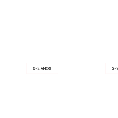
BEBÉ
N
0-2 AÑOS
3-