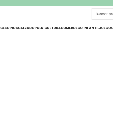
CESORIOS
CALZADO
PUERICULTURA
COMER
DECO INFANTIL
JUEGO